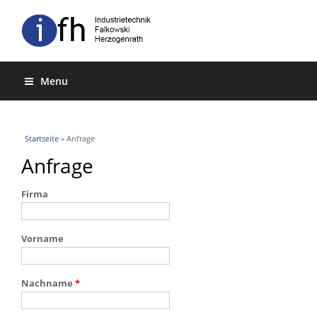
Menu
Sie sind hier
Startseite
» Anfrage
Anfrage
Firma
Vorname
Nachname
*