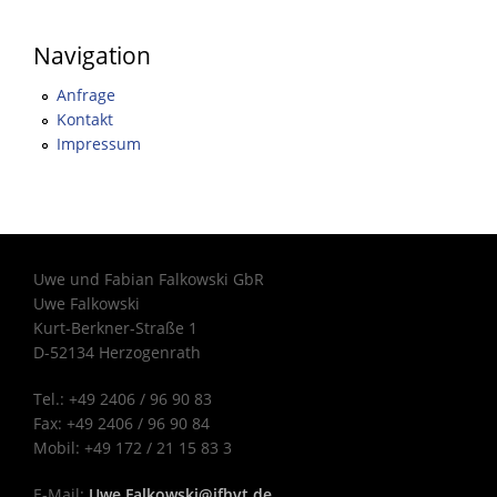
Navigation
Anfrage
Kontakt
Impressum
Uwe und Fabian Falkowski GbR
Uwe Falkowski
Kurt-Berkner-Straße 1
D-52134 Herzogenrath
Tel.: +49 2406 / 96 90 83
Fax: +49 2406 / 96 90 84
Mobil: +49 172 / 21 15 83 3
E-Mail:
Uwe.Falkowski@ifhvt.de