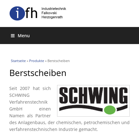
Menu
Sie sind hier
Startseite
»
Produkte
» Berstscheiben
Berstscheiben
Seit 2007 hat sich
SCHWING
Verfahrenstechnik
GmbH einen
Namen als Partner
des Anlagenbaus, der chemischen, petrochemischen und
verfahrenstechnischen Industrie gemacht.