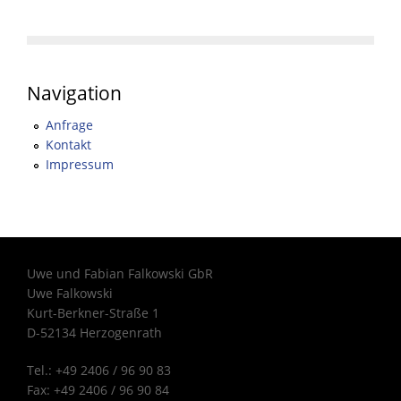
Navigation
Anfrage
Kontakt
Impressum
Uwe und Fabian Falkowski GbR
Uwe Falkowski
Kurt-Berkner-Straße 1
D-52134 Herzogenrath
Tel.: +49 2406 / 96 90 83
Fax: +49 2406 / 96 90 84