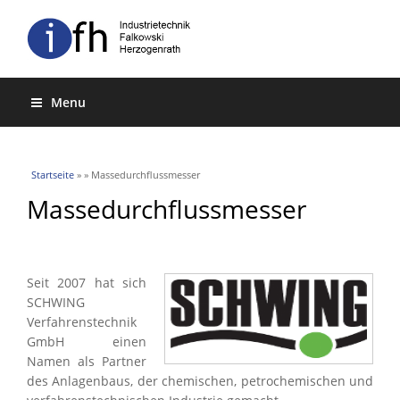
Menu
Sie sind hier
Startseite
»
» Massedurchflussmesser
Massedurchflussmesser
Seit 2007 hat sich
SCHWING
Verfahrenstechnik
GmbH einen
Namen als Partner
des Anlagenbaus, der chemischen, petrochemischen und