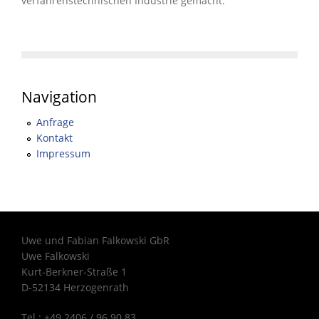
verfahrenstechnischen Industrie gemacht.
Navigation
Anfrage
Kontakt
Impressum
Uwe und Fabian Falkowski GbR
Uwe Falkowski
Kurt-Berkner-Straße 1
D-52134 Herzogenrath
Tel.: +49 2406 / 96 90 83